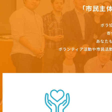
「市民主
ボラ
寄
あなた
ボランティア活動や市民活