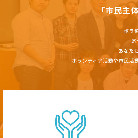
「市民主
ボラ
寄
あなた
ボランティア活動や市民活