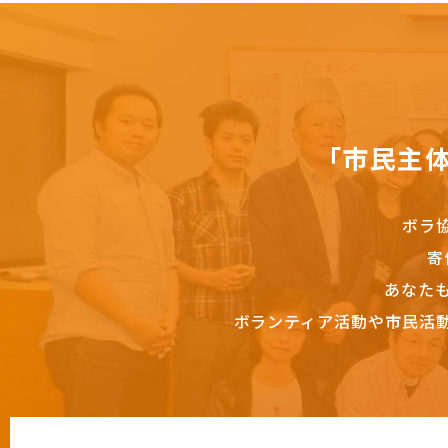
「市民主
ボラ
寄
あなた
ボランティア活動や市民活