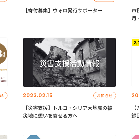
【寄付募集】ウォロ発行サポーター
市
月
2023.02.15
20
WS
お知らせ
【災害支援】トルコ・シリア大地震の被
【
災地に想いを寄せる方へ
録