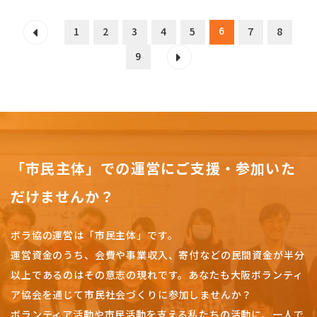
6
1
2
3
4
5
7
8
9
「市民主体」での運営にご支援・参加いた
だけませんか？
ボラ協の運営は「市民主体」です。
運営資金のうち、会費や事業収入、
寄付などの民間資金が半分
以上であるのはその意志の現れです。
あなたも大阪ボランティ
ア協会を通じて市民社会づくりに参加しませんか？
ボランティア活動や市民活動を支える私たちの活動に、一人で