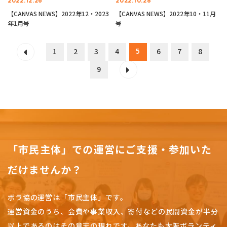
2022.12.26
2022.10.28
【CANVAS NEWS】2022年12・2023
【CANVAS NEWS】2022年10・11月
年1月号
号
5
1
2
3
4
6
7
8
9
「市民主体」での運営にご支援・参加いた
だけませんか？
ボラ協の運営は「市民主体」です。
運営資金のうち、会費や事業収入、
寄付などの民間資金が半分
以上であるのはその意志の現れです。
あなたも大阪ボランティ