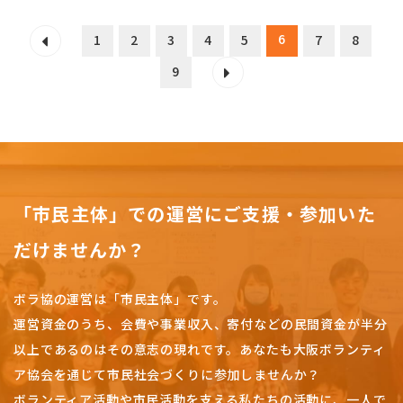
6
1
2
3
4
5
7
8
9
「市民主体」での運営にご支援・参加いた
だけませんか？
ボラ協の運営は「市民主体」です。
運営資金のうち、会費や事業収入、
寄付などの民間資金が半分
以上であるのはその意志の現れです。
あなたも大阪ボランティ
ア協会を通じて市民社会づくりに参加しませんか？
ボランティア活動や市民活動を支える私たちの活動に、一人で