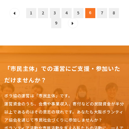
6
1
2
3
4
5
7
8
9
「市民主体」での運営にご支援・参加いた
だけませんか？
ボラ協の運営は「市民主体」です。
運営資金のうち、会費や事業収入、
寄付などの民間資金が半分
以上であるのはその意志の現れです。
あなたも大阪ボランティ
ア協会を通じて市民社会づくりに参加しませんか？
ボランティア活動や市民活動を支える私たちの活動に、一人で