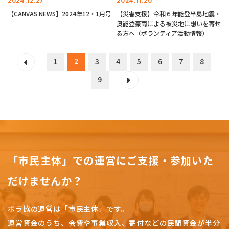
2024.12.27
2024.11.20
【CANVAS NEWS】2024年12・1月号
【災害支援】令和６年能登半島地震・
奥能登豪雨による被災地に想いを寄せ
る方へ（ボランティア活動情報）
2
1
3
4
5
6
7
8
9
「市民主体」での運営にご支援・参加いた
だけませんか？
ボラ協の運営は「市民主体」です。
運営資金のうち、会費や事業収入、
寄付などの民間資金が半分