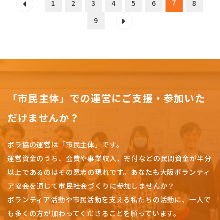
7
1
2
3
4
5
6
8
9
「市民主体」での運営にご支援・参加いた
だけませんか？
ボラ協の運営は「市民主体」です。
運営資金のうち、会費や事業収入、
寄付などの民間資金が半分
以上であるのはその意志の現れです。
あなたも大阪ボランティ
ア協会を通じて市民社会づくりに参加しませんか？
ボランティア活動や市民活動を支える私たちの活動に、一人で
も多くの方が加わってくださることを願っています。