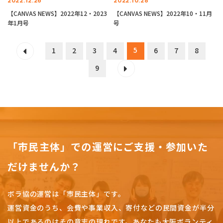
2022.12.26
2022.10.28
【CANVAS NEWS】2022年12・2023
【CANVAS NEWS】2022年10・11月
年1月号
号
5
1
2
3
4
6
7
8
9
「市民主体」での運営にご支援・参加いた
だけませんか？
ボラ協の運営は「市民主体」です。
運営資金のうち、会費や事業収入、
寄付などの民間資金が半分
以上であるのはその意志の現れです。
あなたも大阪ボランティ