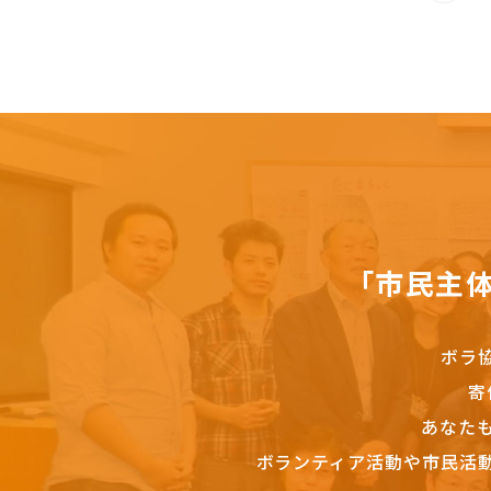
「市民主
ボラ
寄
あなた
ボランティア活動や市民活