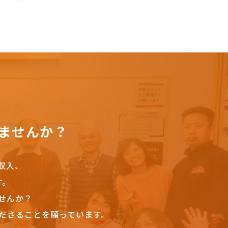
ませんか？
収入、
す。
せんか？
ださることを願っています。