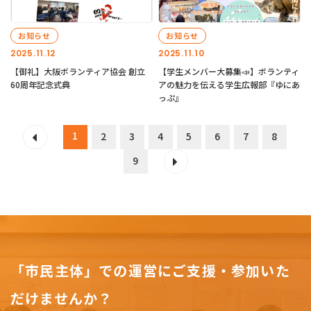
お知らせ
お知らせ
2025.11.12
2025.11.10
【御礼】大阪ボランティア協会 創立
【学生メンバー大募集📣】ボランティ
60周年記念式典
アの魅力を伝える学生広報部『ゆにあ
っぷ』
1
2
3
4
5
6
7
8
9
「市民主体」での運営にご支援・参加いた
だけませんか？