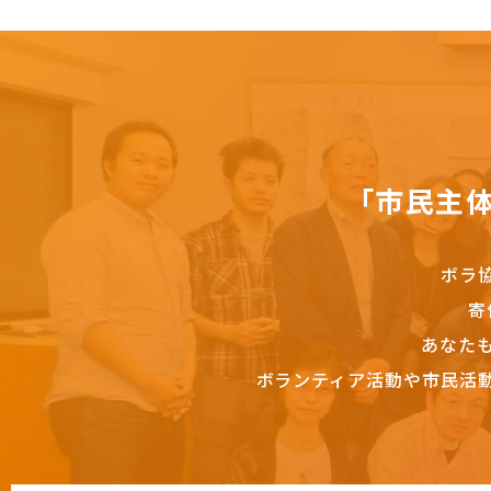
「市民主
ボラ
寄
あなた
ボランティア活動や市民活