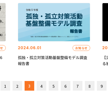
2024.06.01
20
らせ
お知らせ
6
孤独・孤立対策活動基盤整備モデル調査
【
報告書
る
3
1
2
4
5
6
7
8
9