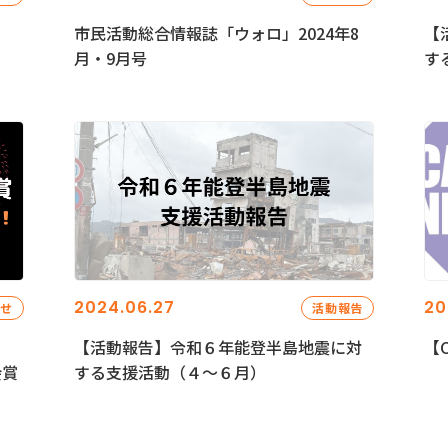
市民活動総合情報誌「ウォロ」2024年8
【
月・9月号
す
2024.06.27
20
らせ
活動報告
【活動報告】令和６年能登半島地震に対
【C
会賞
する支援活動（４〜６月）