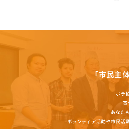
「市民主
ボラ
寄
あなた
ボランティア活動や市民活