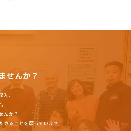
ませんか？
収入、
す。
せんか？
ださることを願っています。