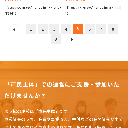
2022.12.26
2022.10.28
【CANVAS NEWS】2022年12・2023
【CANVAS NEWS】2022年10・11月
年1月号
号
5
1
2
3
4
6
7
8
9
「市民主体」での運営にご支援・参加いた
だけませんか？
ボラ協の運営は「市民主体」です。
運営資金のうち、会費や事業収入、
寄付などの民間資金が半分
以上であるのはその意志の現れです。
あなたも大阪ボランティ