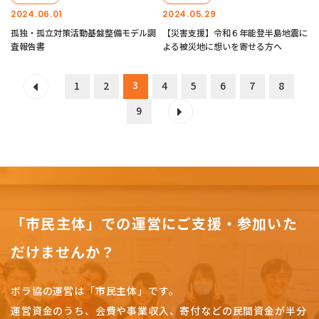
2024.06.01
2024.05.29
孤独・孤立対策活動基盤整備モデル調
【災害支援】令和６年能登半島地震に
査報告書
よる被災地に想いを寄せる方へ
3
1
2
4
5
6
7
8
9
「市民主体」での運営にご支援・参加いた
だけませんか？
ボラ協の運営は「市民主体」です。
運営資金のうち、会費や事業収入、
寄付などの民間資金が半分