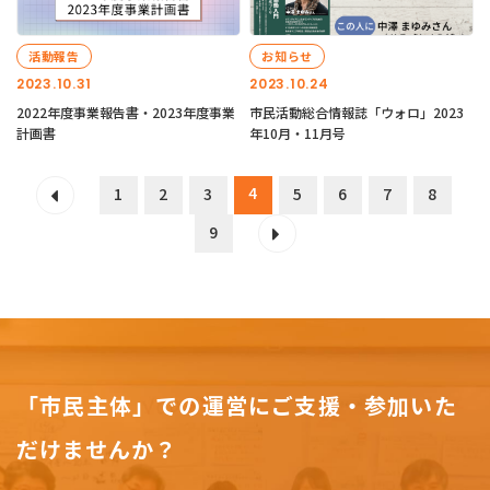
活動報告
お知らせ
2023.10.31
2023.10.24
2022年度事業報告書・2023年度事業
市民活動総合情報誌「ウォロ」2023
計画書
年10月・11月号
4
1
2
3
5
6
7
8
9
「市民主体」での運営にご支援・参加いた
だけませんか？