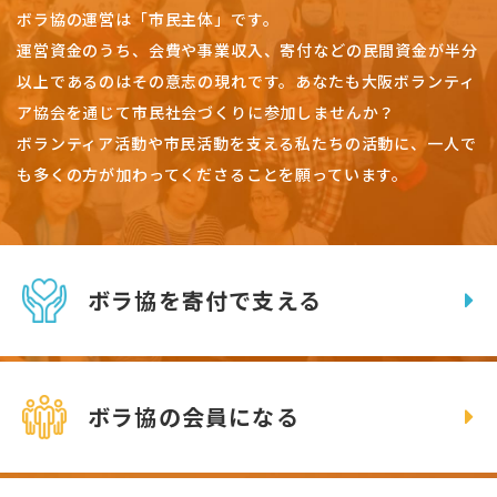
ボラ協の運営は「市民主体」です。
運営資金のうち、会費や事業収入、
寄付などの民間資金が半分
以上であるのはその意志の現れです。
あなたも大阪ボランティ
ア協会を通じて市民社会づくりに参加しませんか？
ボランティア活動や市民活動を支える私たちの活動に、一人で
も多くの方が加わってくださることを願っています。
ボラ協を寄付で支える
ボラ協の会員になる