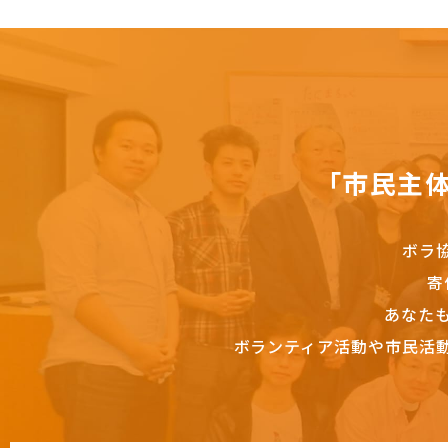
「市民主
ボラ
寄
あなた
ボランティア活動や市民活