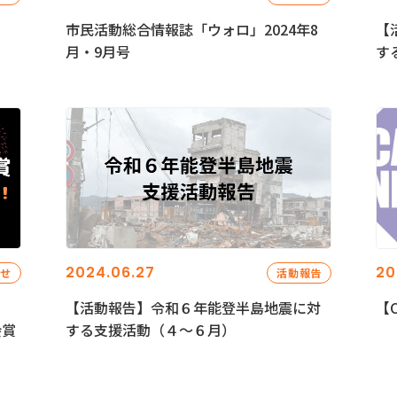
市民活動総合情報誌「ウォロ」2024年8
【
月・9月号
す
2024.06.27
20
らせ
活動報告
【活動報告】令和６年能登半島地震に対
【C
会賞
する支援活動（４〜６月）