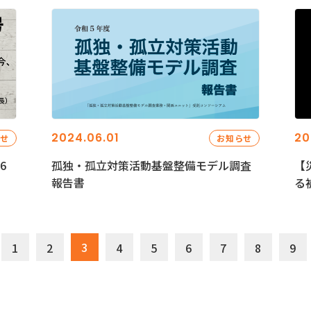
2024.06.01
20
らせ
お知らせ
6
孤独・孤立対策活動基盤整備モデル調査
【
報告書
る
3
1
2
4
5
6
7
8
9