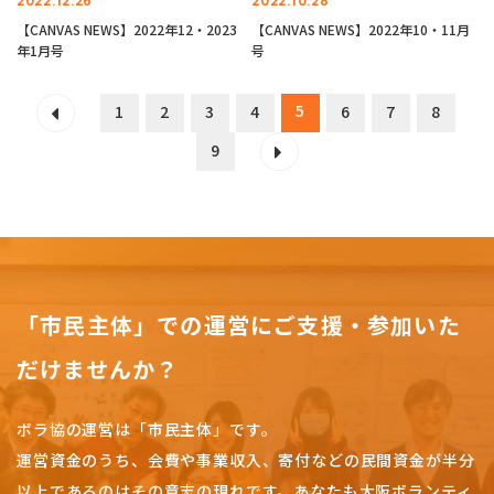
2022.12.26
2022.10.28
【CANVAS NEWS】2022年12・2023
【CANVAS NEWS】2022年10・11月
年1月号
号
5
1
2
3
4
6
7
8
9
「市民主体」での運営にご支援・参加いた
だけませんか？
ボラ協の運営は「市民主体」です。
運営資金のうち、会費や事業収入、
寄付などの民間資金が半分
以上であるのはその意志の現れです。
あなたも大阪ボランティ