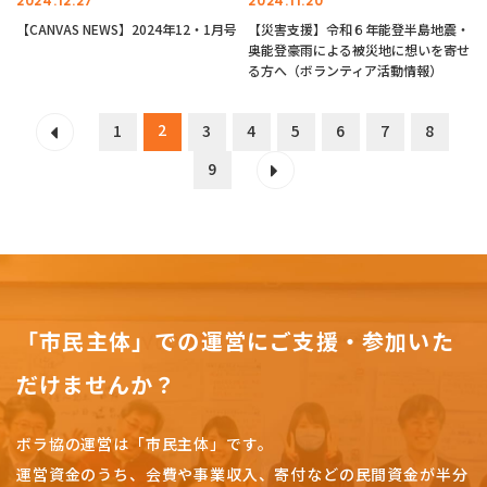
2024.12.27
2024.11.20
【CANVAS NEWS】2024年12・1月号
【災害支援】令和６年能登半島地震・
奥能登豪雨による被災地に想いを寄せ
る方へ（ボランティア活動情報）
2
1
3
4
5
6
7
8
9
「市民主体」での運営にご支援・参加いた
だけませんか？
ボラ協の運営は「市民主体」です。
運営資金のうち、会費や事業収入、
寄付などの民間資金が半分