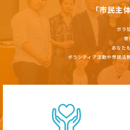
「市民主
ボラ
寄
あなた
ボランティア活動や市民活