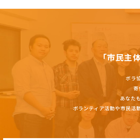
「市民主
ボラ
寄
あなた
ボランティア活動や市民活