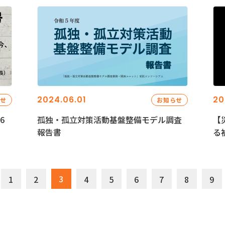
2024.06.01
20
らせ
お知らせ
6
孤独・孤立対策活動基盤整備モデル調査
【
報告書
る
3
1
2
4
5
6
7
8
9