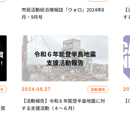
市民活動総合情報誌「ウォロ」2024年8
【
月・9月号
す
2024.06.27
20
らせ
活動報告
【活動報告】令和６年能登半島地震に対
【C
会賞
する支援活動（４〜６月）