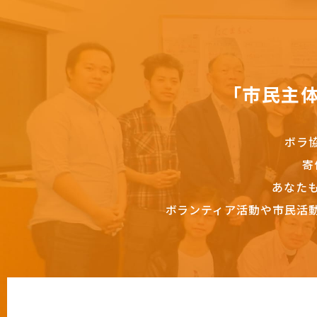
「市民主
ボラ
寄
あなた
ボランティア活動や市民活