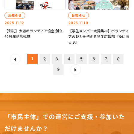
お知らせ
お知らせ
2025.11.12
2025.11.10
【御礼】大阪ボランティア協会 創立
【学生メンバー大募集📣】ボランティ
60周年記念式典
アの魅力を伝える学生広報部『ゆにあ
っぷ』
1
2
3
4
5
6
7
8
9
「市民主体」での運営にご支援・参加いた
だけませんか？