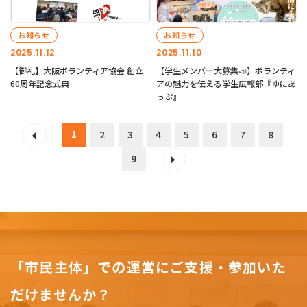
お知らせ
お知らせ
2025.11.12
2025.11.10
【御礼】大阪ボランティア協会 創立
【学生メンバー大募集📣】ボランティ
60周年記念式典
アの魅力を伝える学生広報部『ゆにあ
っぷ』
1
2
3
4
5
6
7
8
9
「市民主体」での運営にご支援・参加いた
だけませんか？