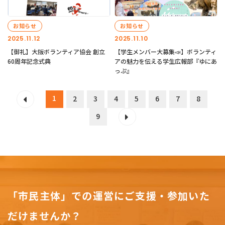
お知らせ
お知らせ
2025.11.12
2025.11.10
【御礼】大阪ボランティア協会 創立
【学生メンバー大募集📣】ボランティ
60周年記念式典
アの魅力を伝える学生広報部『ゆにあ
っぷ』
1
2
3
4
5
6
7
8
9
「市民主体」での運営にご支援・参加いた
だけませんか？