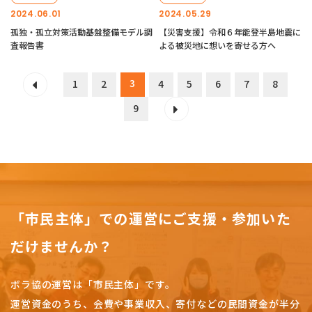
2024.06.01
2024.05.29
孤独・孤立対策活動基盤整備モデル調
【災害支援】令和６年能登半島地震に
査報告書
よる被災地に想いを寄せる方へ
3
1
2
4
5
6
7
8
9
「市民主体」での運営にご支援・参加いた
だけませんか？
ボラ協の運営は「市民主体」です。
運営資金のうち、会費や事業収入、
寄付などの民間資金が半分