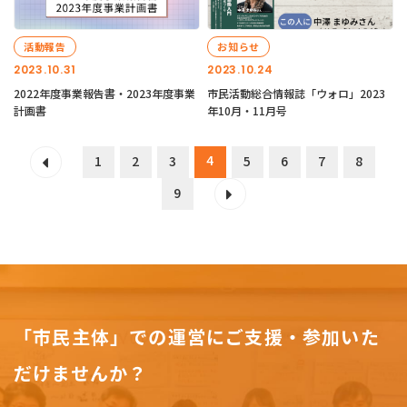
活動報告
お知らせ
2023.10.31
2023.10.24
2022年度事業報告書・2023年度事業
市民活動総合情報誌「ウォロ」2023
計画書
年10月・11月号
4
1
2
3
5
6
7
8
9
「市民主体」での運営にご支援・参加いた
だけませんか？