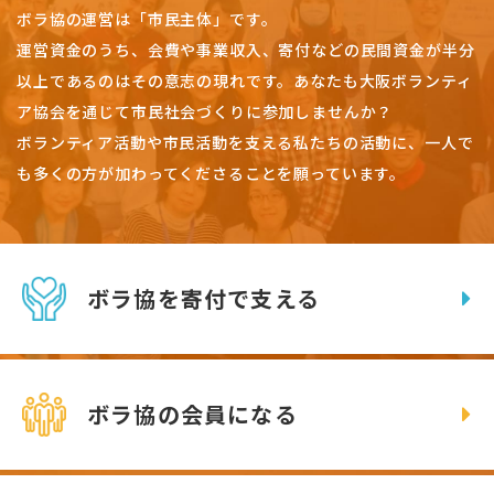
ボラ協の運営は「市民主体」です。
運営資金のうち、会費や事業収入、
寄付などの民間資金が半分
以上であるのはその意志の現れです。
あなたも大阪ボランティ
ア協会を通じて市民社会づくりに参加しませんか？
ボランティア活動や市民活動を支える私たちの活動に、一人で
も多くの方が加わってくださることを願っています。
ボラ協を寄付で支える
ボラ協の会員になる