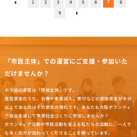
7
1
2
3
4
5
6
8
9
「市民主体」での運営にご支援・参加いた
だけませんか？
ボラ協の運営は「市民主体」です。
運営資金のうち、会費や事業収入、
寄付などの民間資金が半分
以上であるのはその意志の現れです。
あなたも大阪ボランティ
ア協会を通じて市民社会づくりに参加しませんか？
ボランティア活動や市民活動を支える私たちの活動に、一人で
も多くの方が加わってくださることを願っています。