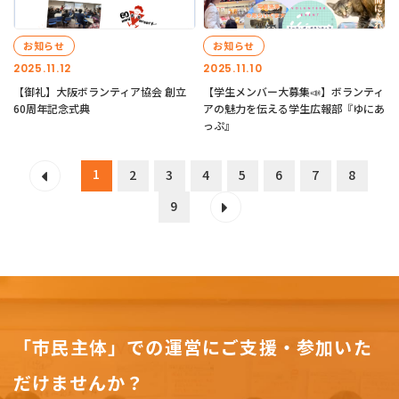
お知らせ
お知らせ
2025.11.12
2025.11.10
【御礼】大阪ボランティア協会 創立
【学生メンバー大募集📣】ボランティ
60周年記念式典
アの魅力を伝える学生広報部『ゆにあ
っぷ』
1
2
3
4
5
6
7
8
9
「市民主体」での運営にご支援・参加いた
だけませんか？