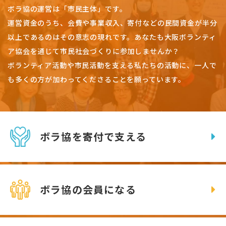
ボラ協の運営は「市民主体」です。
運営資金のうち、会費や事業収入、
寄付などの民間資金が半分
以上であるのはその意志の現れです。
あなたも大阪ボランティ
ア協会を通じて市民社会づくりに参加しませんか？
ボランティア活動や市民活動を支える私たちの活動に、一人で
も多くの方が加わってくださることを願っています。
ボラ協を寄付で支える
ボラ協の会員になる