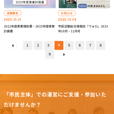
活動報告
お知らせ
2023.10.31
2023.10.24
2022年度事業報告書・2023年度事業
市民活動総合情報誌「ウォロ」2023
計画書
年10月・11月号
4
1
2
3
5
6
7
8
9
「市民主体」での運営にご支援・参加いた
だけませんか？