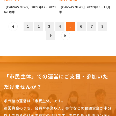
2022.12.26
2022.10.28
【CANVAS NEWS】2022年12・2023
【CANVAS NEWS】2022年10・11月
年1月号
号
5
1
2
3
4
6
7
8
9
「市民主体」での運営にご支援・参加いた
だけませんか？
ボラ協の運営は「市民主体」です。
運営資金のうち、会費や事業収入、
寄付などの民間資金が半分
以上であるのはその意志の現れです。
あなたも大阪ボランティ