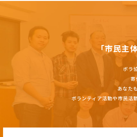
「市民主
ボラ
寄
あなた
ボランティア活動や市民活