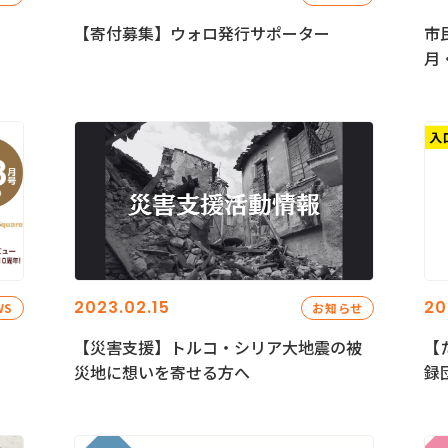
【寄付募集】ウォロ発行サポーター
市
月
2023.02.15
20
WS
お知らせ
【災害支援】トルコ・シリア大地震の被
【
災地に想いを寄せる方へ
録