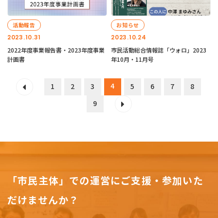
活動報告
お知らせ
2023.10.31
2023.10.24
2022年度事業報告書・2023年度事業
市民活動総合情報誌「ウォロ」2023
計画書
年10月・11月号
4
1
2
3
5
6
7
8
9
「市民主体」での運営にご支援・参加いた
だけませんか？