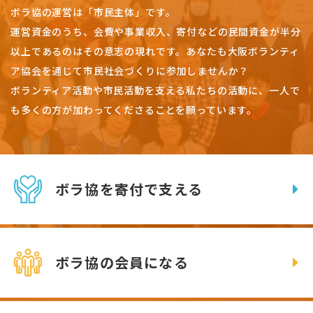
ボラ協の運営は「市民主体」です。
運営資金のうち、会費や事業収入、
寄付などの民間資金が半分
以上であるのはその意志の現れです。
あなたも大阪ボランティ
ア協会を通じて市民社会づくりに参加しませんか？
ボランティア活動や市民活動を支える私たちの活動に、一人で
も多くの方が加わってくださることを願っています。
ボラ協を寄付で支える
ボラ協の会員になる