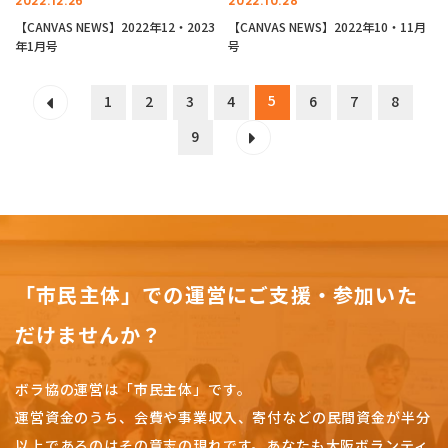
2022.12.26
2022.10.28
【CANVAS NEWS】2022年12・2023
【CANVAS NEWS】2022年10・11月
年1月号
号
5
1
2
3
4
6
7
8
9
「市民主体」での運営にご支援・参加いた
だけませんか？
ボラ協の運営は「市民主体」です。
運営資金のうち、会費や事業収入、
寄付などの民間資金が半分
以上であるのはその意志の現れです。
あなたも大阪ボランティ