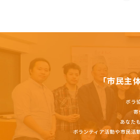
「市民主
ボラ
寄
あなた
ボランティア活動や市民活