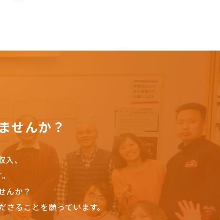
ませんか？
収入、
す。
せんか？
ださることを願っています。