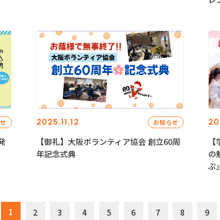
2025.11.12
20
らせ
お知らせ
発
【御礼】大阪ボランティア協会 創立60周
【
年記念式典
の
ぷ
1
2
3
4
5
6
7
8
9