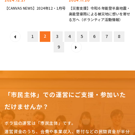
2024.12.27
2024.11.20
【CANVAS NEWS】2024年12・1月号
【災害支援】令和６年能登半島地震・
奥能登豪雨による被災地に想いを寄せ
る方へ（ボランティア活動情報）
2
1
3
4
5
6
7
8
9
「市民主体」での運営にご支援・参加いた
だけませんか？
ボラ協の運営は「市民主体」です。
運営資金のうち、会費や事業収入、
寄付などの民間資金が半分