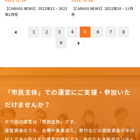
2022.12.26
2022.10.28
【CANVAS NEWS】2022年12・2023
【CANVAS NEWS】2022年10・11月
年1月号
号
5
1
2
3
4
6
7
8
9
「市民主体」での運営にご支援・参加いた
だけませんか？
ボラ協の運営は「市民主体」です。
運営資金のうち、会費や事業収入、
寄付などの民間資金が半分
以上であるのはその意志の現れです。
あなたも大阪ボランティ