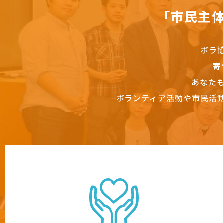
「市民主
ボラ
寄
あなた
ボランティア活動や市民活