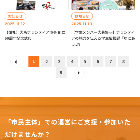
お知らせ
お知らせ
2025.11.12
2025.11.10
【御礼】大阪ボランティア協会 創立
【学生メンバー大募集📣】ボランティ
60周年記念式典
アの魅力を伝える学生広報部『ゆにあ
っぷ』
1
2
3
4
5
6
7
8
9
「市民主体」での運営にご支援・参加いた
だけませんか？