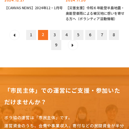
2024.12.27
2024.11.20
【CANVAS NEWS】2024年12・1月号
【災害支援】令和６年能登半島地震・
奥能登豪雨による被災地に想いを寄せ
る方へ（ボランティア活動情報）
2
1
3
4
5
6
7
8
9
「市民主体」での運営にご支援・参加いた
だけませんか？
ボラ協の運営は「市民主体」です。
運営資金のうち、会費や事業収入、
寄付などの民間資金が半分