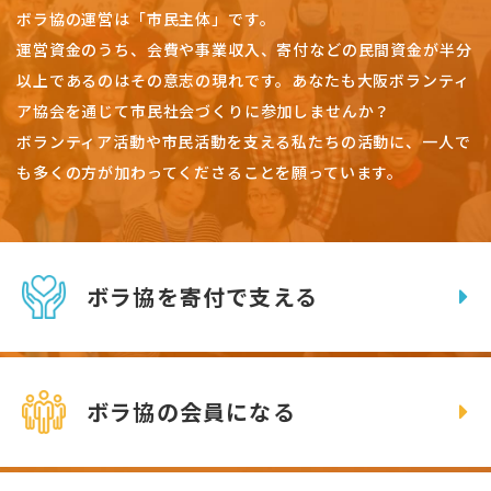
ボラ協の運営は「市民主体」です。
運営資金のうち、会費や事業収入、
寄付などの民間資金が半分
以上であるのはその意志の現れです。
あなたも大阪ボランティ
ア協会を通じて市民社会づくりに参加しませんか？
ボランティア活動や市民活動を支える私たちの活動に、一人で
も多くの方が加わってくださることを願っています。
ボラ協を寄付で支える
ボラ協の会員になる