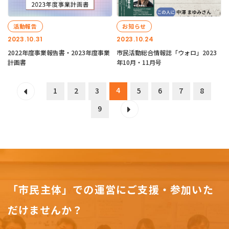
活動報告
お知らせ
2023.10.31
2023.10.24
2022年度事業報告書・2023年度事業
市民活動総合情報誌「ウォロ」2023
計画書
年10月・11月号
4
1
2
3
5
6
7
8
9
「市民主体」での運営にご支援・参加いた
だけませんか？