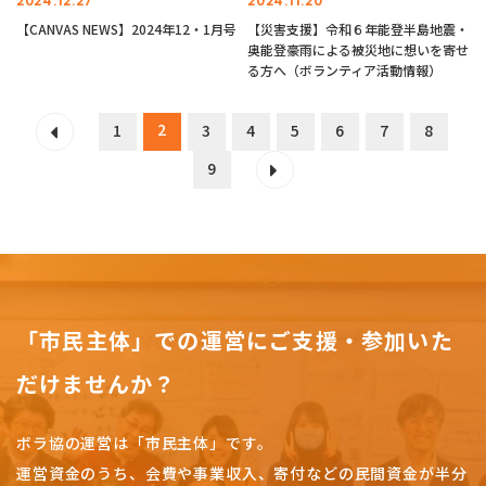
2024.12.27
2024.11.20
【CANVAS NEWS】2024年12・1月号
【災害支援】令和６年能登半島地震・
奥能登豪雨による被災地に想いを寄せ
る方へ（ボランティア活動情報）
2
1
3
4
5
6
7
8
9
「市民主体」での運営にご支援・参加いた
だけませんか？
ボラ協の運営は「市民主体」です。
運営資金のうち、会費や事業収入、
寄付などの民間資金が半分