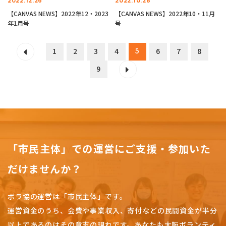
2022.12.26
2022.10.28
【CANVAS NEWS】2022年12・2023
【CANVAS NEWS】2022年10・11月
年1月号
号
5
1
2
3
4
6
7
8
9
「市民主体」での運営にご支援・参加いた
だけませんか？
ボラ協の運営は「市民主体」です。
運営資金のうち、会費や事業収入、
寄付などの民間資金が半分
以上であるのはその意志の現れです。
あなたも大阪ボランティ