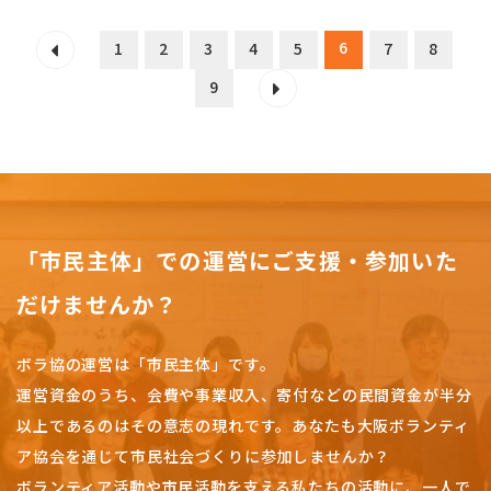
6
1
2
3
4
5
7
8
9
「市民主体」での運営にご支援・参加いた
だけませんか？
ボラ協の運営は「市民主体」です。
運営資金のうち、会費や事業収入、
寄付などの民間資金が半分
以上であるのはその意志の現れです。
あなたも大阪ボランティ
ア協会を通じて市民社会づくりに参加しませんか？
ボランティア活動や市民活動を支える私たちの活動に、一人で