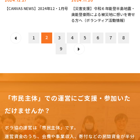
2024.12.27
2024.11.20
【CANVAS NEWS】2024年12・1月号
【災害支援】令和６年能登半島地震・
奥能登豪雨による被災地に想いを寄せ
る方へ（ボランティア活動情報）
2
1
3
4
5
6
7
8
9
「市民主体」での運営にご支援・参加いた
だけませんか？
ボラ協の運営は「市民主体」です。
運営資金のうち、会費や事業収入、
寄付などの民間資金が半分