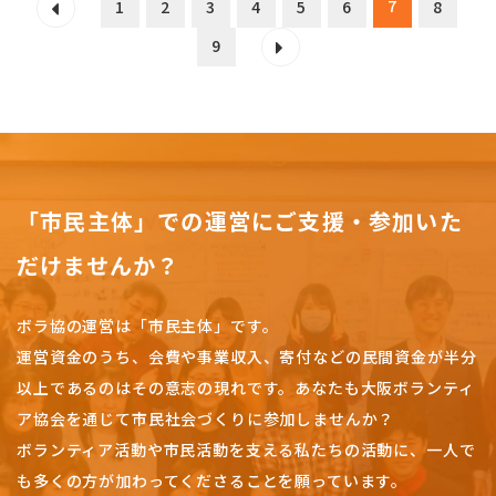
7
1
2
3
4
5
6
8
9
「市民主体」での運営にご支援・参加いた
だけませんか？
ボラ協の運営は「市民主体」です。
運営資金のうち、会費や事業収入、
寄付などの民間資金が半分
以上であるのはその意志の現れです。
あなたも大阪ボランティ
ア協会を通じて市民社会づくりに参加しませんか？
ボランティア活動や市民活動を支える私たちの活動に、一人で
も多くの方が加わってくださることを願っています。