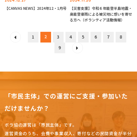
2024.12.27
2024.11.20
【CANVAS NEWS】2024年12・1月号
【災害支援】令和６年能登半島地震・
奥能登豪雨による被災地に想いを寄せ
る方へ（ボランティア活動情報）
2
1
3
4
5
6
7
8
9
「市民主体」での運営にご支援・参加いた
だけませんか？
ボラ協の運営は「市民主体」です。
運営資金のうち、会費や事業収入、
寄付などの民間資金が半分