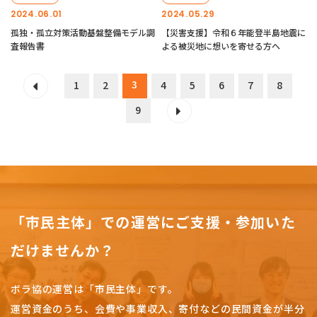
2024.06.01
2024.05.29
孤独・孤立対策活動基盤整備モデル調
【災害支援】令和６年能登半島地震に
査報告書
よる被災地に想いを寄せる方へ
3
1
2
4
5
6
7
8
9
「市民主体」での運営にご支援・参加いた
だけませんか？
ボラ協の運営は「市民主体」です。
運営資金のうち、会費や事業収入、
寄付などの民間資金が半分