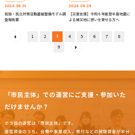
2024.06.01
2024.05.29
孤独・孤立対策活動基盤整備モデル調
【災害支援】令和６年能登半島地震に
査報告書
よる被災地に想いを寄せる方へ
3
1
2
4
5
6
7
8
9
「市民主体」での運営にご支援・参加いた
だけませんか？
ボラ協の運営は「市民主体」です。
運営資金のうち、会費や事業収入、
寄付などの民間資金が半分